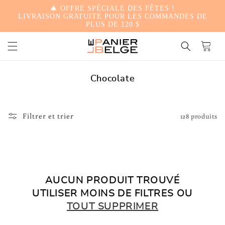
🎄 OFFRE SPÉCIALE DES FÊTES !
PASSER
LIVRAISON GRATUITE POUR LES COMMANDES DE
PLUS DE 120 $
AU
Panier
CONTENU
C
Chocolate
o
l
l
Filtrer et trier
128 produits
e
c
t
i
o
AUCUN PRODUIT TROUVÉ
n
UTILISER MOINS DE FILTRES OU
:
TOUT SUPPRIMER