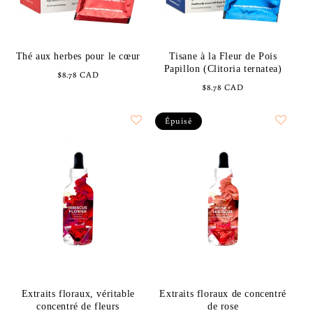
Thé aux herbes pour le cœur
Tisane à la Fleur de Pois
Papillon (Clitoria ternatea)
Prix
$8.78 CAD
Prix
$8.78 CAD
habituel
habituel
Épuisé
Extraits floraux, véritable
Extraits floraux de concentré
concentré de fleurs
de rose