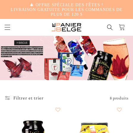
🎄 OFFRE SPÉCIALE DES FÊTES !
PASSER
LIVRAISON GRATUITE POUR LES COMMANDES DE
PLUS DE 120 $
AU
Panier
CONTENU
Filtrer et trier
8 produits