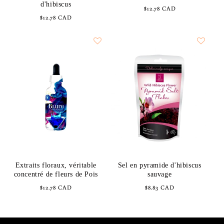
d'hibiscus
Prix
$12.78 CAD
Prix
$12.78 CAD
habituel
habituel
Extraits floraux, véritable
Sel en pyramide d'hibiscus
concentré de fleurs de Pois
sauvage
Prix
$12.78 CAD
Prix
$8.83 CAD
habituel
habituel